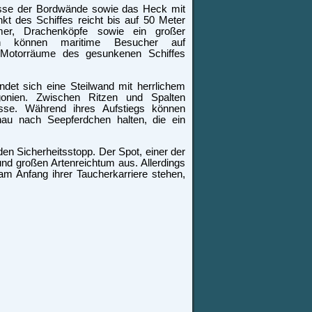
isse der Bordwände sowie das Heck mit
nkt des Schiffes reicht bis auf 50 Meter
r, Drachenköpfe sowie ein großer
n können maritime Besucher auf
 Motorräume des gesunkenen Schiffes
det sich eine Steilwand mit herrlichem
nien. Zwischen Ritzen und Spalten
sse. Während ihres Aufstiegs können
au nach Seepferdchen halten, die ein
 den Sicherheitsstopp. Der Spot, einer der
und großen Artenreichtum aus. Allerdings
am Anfang ihrer Taucherkarriere stehen,