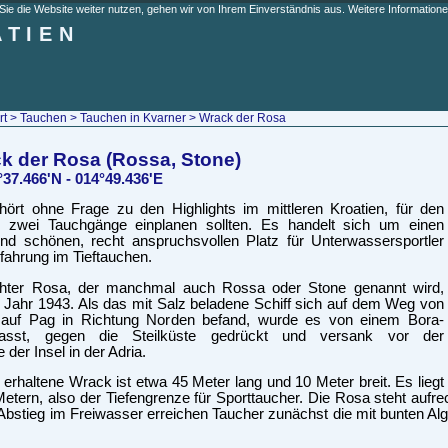
e die Website weiter nutzen, gehen wir von Ihrem Einverständnis aus. Weitere Informationen
ATIEN
rt
>
Tauchen
>
Tauchen in Kvarner
> Wrack der Rosa
k der Rosa (Rossa, Stone)
°37.466'N - 014°49.436'E
ört ohne Frage zu den Highlights im mittleren Kroatien, für den
er zwei Tauchgänge einplanen sollten. Es handelt sich um einen
d schönen, recht anspruchsvollen Platz für Unterwassersportler
rfahrung im Tieftauchen.
chter Rosa, der manchmal auch Rossa oder Stone genannt wird,
m Jahr 1943. Als das mit Salz beladene Schiff sich auf dem Weg von
 auf Pag in Richtung Norden befand, wurde es von einem Bora-
rfasst, gegen die Steilküste gedrückt und versank vor der
 der Insel in der Adria.
 erhaltene Wrack ist etwa 45 Meter lang und 10 Meter breit. Es liegt
Metern, also der Tiefengrenze für Sporttaucher. Die Rosa steht auf
bstieg im Freiwasser erreichen Taucher zunächst die mit bunten A