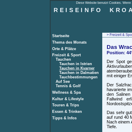
Diese Website benutzt Cookies. Wenn Si
REISEINFO
KRO
>
Freizeit & Spo
Startseite
Thema des Monats
Das Wrac
Orte & Plätze
Position: 44
Freizeit & Sport
Tauchen
Der Spot geh
Tauchen in Istrien
Aktivurlaub
Tauchen in Kvarner
atemberauben
Tauchen in Dalmatien
mit einiger E
Tauchbestimmungen
Auf See
Der Salzfra
Tennis & Golf
havarierte i
Wellness & Spa
den Salinen
Kultur & Lifestyle
Fallwind e
Nordostspitze
Touren & Trips
Essen & Trinken
Das sehr gut
auf rund 40 
Tipps & Infos
Nach einem A
Tiefe.