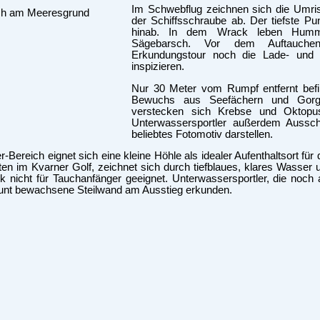
Im Schwebflug zeichnen sich die Umr
der Schiffsschraube ab. Der tiefste Pu
hinab. In dem Wrack leben Humme
Sägebarsch. Vor dem Auftauche
Erkundungstour noch die Lade- und
inspizieren.
Nur 30 Meter vom Rumpf entfernt befin
Bewuchs aus Seefächern und Gorgo
verstecken sich Krebse und Oktopu
Unterwassersportler außerdem Aussch
beliebtes Fotomotiv darstellen.
-Bereich eignet sich eine kleine Höhle als idealer Aufenthaltsort für
ten im Kvarner Golf, zeichnet sich durch tiefblaues, klares Wasser 
k nicht für Tauchanfänger geeignet. Unterwassersportler, die noch 
unt bewachsene Steilwand am Ausstieg erkunden.