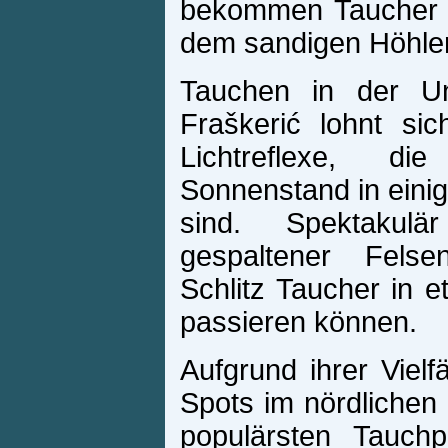
bekommen Taucher Zi
dem sandigen Höhle
Tauchen in der Un
Fraškerić lohnt si
Lichtreflexe, d
Sonnenstand in eini
sind. Spektakul
gespaltener Fels
Schlitz Taucher in 
passieren können.
Aufgrund ihrer Vielf
Spots im nördlichen K
populärsten Tauch