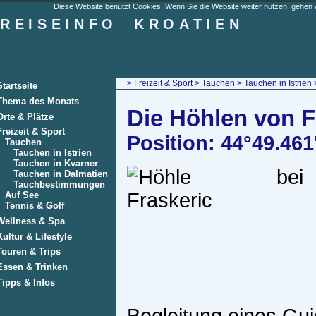
Diese Website benutzt Cookies. Wenn Sie die Website weiter nutzen, gehen w
REISEINFO
KROATIEN
>
Freizeit & Sport
>
Tauchen
>
Tauchen in Istrien
>
Startseite
Thema des Monats
Die Höhlen von F
Orte & Plätze
Freizeit & Sport
Position: 44°49.461
Tauchen
Tauchen in Istrien
Tauchen in Kvarner
Tauchen in Dalmatien
Tauchbestimmungen
Auf See
Tennis & Golf
Wellness & Spa
Kultur & Lifestyle
Touren & Trips
Essen & Trinken
Tipps & Infos