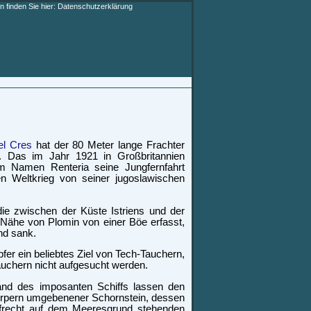
 finden Sie hier:
Datenschutzerklärung
el Cres
hat der 80 Meter lange Frachter
n. Das im Jahr 1921 in Großbritannien
em Namen Renteria seine Jungfernfahrt
 Weltkrieg von seiner jugoslawischen
ie zwischen der Küste Istriens und der
Nähe von Plomin von einer Böe erfasst,
nd sank.
fer ein beliebtes Ziel von Tech-Tauchern,
auchern nicht aufgesucht werden.
and des imposanten Schiffs lassen den
körpern umgebenener Schornstein, dessen
aufrecht auf dem Meeresgrund stehenden