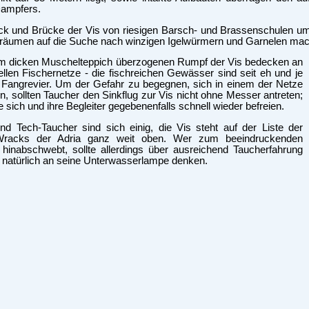
ampfers.
k und Brücke der Vis von riesigen Barsch- und Brassenschulen u
träumen auf die Suche nach winzigen Igelwürmern und Garnelen ma
em dicken Muschelteppich überzogenen Rumpf der Vis bedecken an
llen Fischernetze - die fischreichen Gewässer sind seit eh und je
s Fangrevier. Um der Gefahr zu begegnen, sich in einem der Netze
n, sollten Taucher den Sinkflug zur Vis nicht ohne Messer antreten;
 sich und ihre Begleiter gegebenenfalls schnell wieder befreien.
d Tech-Taucher sind sich einig, die Vis steht auf der Liste der
Wracks der Adria ganz weit oben. Wer zum beeindruckenden
 hinabschwebt, sollte allerdings über ausreichend Taucherfahrung
 natürlich an seine Unterwasserlampe denken.