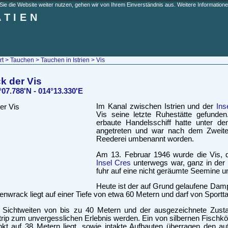
e die Website weiter nutzen, gehen wir von Ihrem Einverständnis aus. Weitere Informationen
ATIEN
rt
>
Tauchen
>
Tauchen in Istrien
> Vis
k der Vis
°07.788'N - 014°13.330'E
Im Kanal zwischen Istrien und der
Ins
Vis seine letzte Ruhestätte gefunde
erbaute Handelsschiff hatte unter d
angetreten und war nach dem Zweiten
Reederei umbenannt worden.
Am 13. Februar 1946 wurde die Vis, d
Insel Cres
unterwegs war, ganz in der 
fuhr auf eine nicht geräumte Seemine u
Heute ist der auf Grund gelaufene Damp
enwrack liegt auf einer Tiefe von etwa 60 Metern und darf von Sportt
e Sichtweiten von bis zu 40 Metern und der ausgezeichnete Zust
rip zum unvergesslichen Erlebnis werden. Ein von silbernen Fisch
kt auf 38 Metern liegt, sowie intakte Aufbauten überragen den 