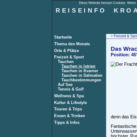
Diese Website benutzt Cookies. Wenn Si
REISEINFO
KRO
>
Freizeit & Spo
Startseite
Thema des Monats
Das Wrac
Orte & Plätze
Position: 45
Freizeit & Sport
Tauchen
Tauchen in Istrien
Tauchen in Kvarner
Tauchen in Dalmatien
Tauchbestimmungen
Auf See
Tennis & Golf
Wellness & Spa
Kultur & Lifestyle
Touren & Trips
Essen & Trinken
denn das Eis
Tipps & Infos
Fantastisch
Unterwassert
höchster Pun