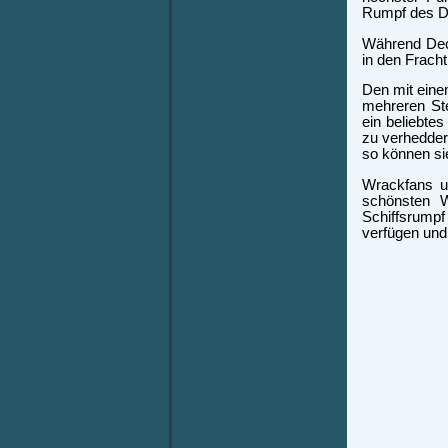
Rumpf des D
Während Dec
in den Frach
Den mit ein
mehreren Ste
ein beliebte
zu verhedder
so können sie
Wrackfans un
schönsten 
Schiffsrumpf
verfügen und