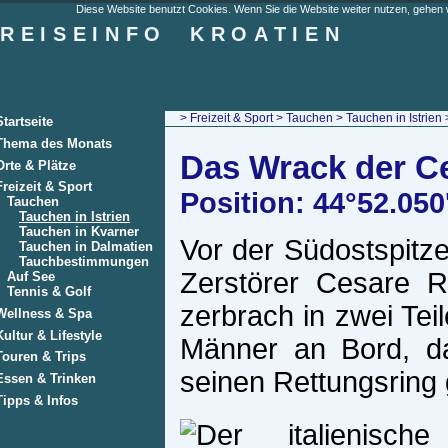
Diese Website benutzt Cookies. Wenn Sie die Website weiter nutzen, gehen w
REISEINFO
KROATIEN
>
Freizeit & Sport
>
Tauchen
>
Tauchen in Istrien
Startseite
Thema des Monats
Das Wrack der C
Orte & Plätze
Freizeit & Sport
Position: 44°52.050
Tauchen
Tauchen in Istrien
Tauchen in Kvarner
Vor der Südostspitz
Tauchen in Dalmatien
Tauchbestimmungen
Zerstörer Cesare 
Auf See
Tennis & Golf
zerbrach in zwei Teil
Wellness & Spa
Kultur & Lifestyle
Männer an Bord, dar
Touren & Trips
seinen Rettungsring
Essen & Trinken
Tipps & Infos