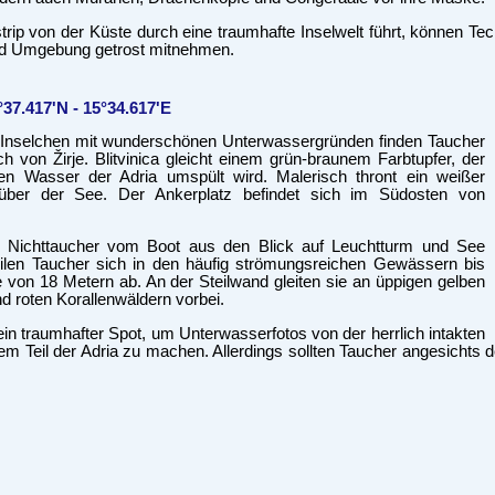
trip von der Küste durch eine traumhafte Inselwelt führt, können Te
nd Umgebung getrost mitnehmen.
°37.417'N - 15°34.617'E
 Inselchen mit wunderschönen Unterwassergründen finden Taucher
ch von Žirje. Blitvinica gleicht einem grün-braunem Farbtupfer, der
uen Wasser der Adria umspült wird. Malerisch thront ein weißer
über der See. Der Ankerplatz befindet sich im Südosten von
 Nichttaucher vom Boot aus den Blick auf Leuchtturm und See
ilen Taucher sich in den häufig strömungsreichen Gewässern bis
fe von 18 Metern ab. An der Steilwand gleiten sie an üppigen gelben
d roten Korallenwäldern vorbei.
t ein traumhafter Spot, um Unterwasserfotos von der herrlich intakten
em Teil der Adria zu machen. Allerdings sollten Taucher angesichts 