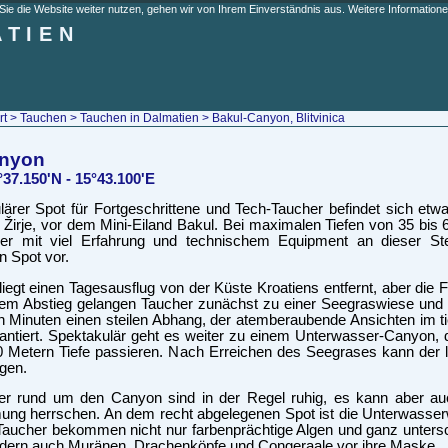
e die Website weiter nutzen, gehen wir von Ihrem Einverständnis aus. Weitere Informationen
ATIEN
rt
>
Tauchen
>
Tauchen in Dalmatien
> Bakul-Canyon, Blitvinica
anyon
°37.150'N - 15°43.100'E
lärer Spot für Fortgeschrittene und Tech-Taucher befindet sich etw
l Žirje, vor dem Mini-Eiland Bakul. Bei maximalen Tiefen von 35 bis
her mit viel Erfahrung und technischem Equipment an dieser Ste
n Spot vor.
egt einen Tagesausflug von der Küste Kroatiens entfernt, aber die F
em Abstieg gelangen Taucher zunächst zu einer Seegraswiese und 
 Minuten einen steilen Abhang, der atemberaubende Ansichten im ti
rantiert. Spektakulär geht es weiter zu einem Unterwasser-Canyon, 
0 Metern Tiefe passieren. Nach Erreichen des Seegrases kann der
lgen.
r rund um den Canyon sind in der Regel ruhig, es kann aber a
ung herrschen. An dem recht abgelegenen Spot ist die Unterwasser
Taucher bekommen nicht nur farbenprächtige Algen und ganz untersc
ndern auch Muränen, Drachenköpfe und Congeraale vor ihre Maske.