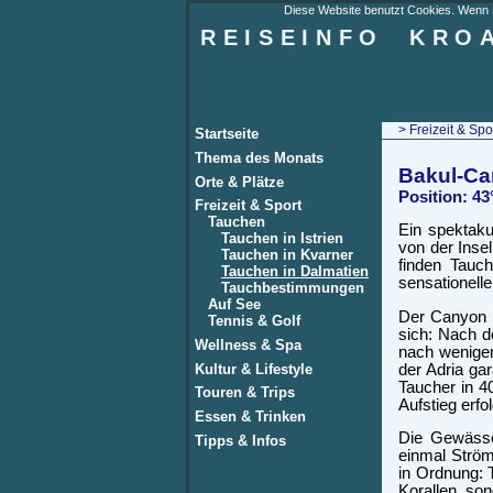
Diese Website benutzt Cookies. Wenn Si
REISEINFO
KRO
>
Freizeit & Spo
Startseite
Thema des Monats
Bakul-C
Orte & Plätze
Position: 43
Freizeit & Sport
Tauchen
Ein spektaku
Tauchen in Istrien
von der Inse
Tauchen in Kvarner
finden Tauc
Tauchen in Dalmatien
sensationelle
Tauchbestimmungen
Auf See
Der Canyon li
Tennis & Golf
sich: Nach d
Wellness & Spa
nach wenigen
Kultur & Lifestyle
der Adria ga
Taucher in 4
Touren & Trips
Aufstieg erfo
Essen & Trinken
Die Gewässe
Tipps & Infos
einmal Ström
in Ordnung: 
Korallen, so