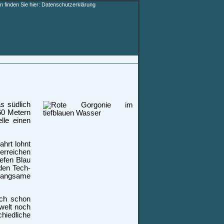
 finden Sie hier:
Datenschutzerklärung
as südlich
 60 Metern
lle einen
ahrt lohnt
erreichen
efen Blau
den Tech-
 langsame
uch schon
welt noch
hiedliche