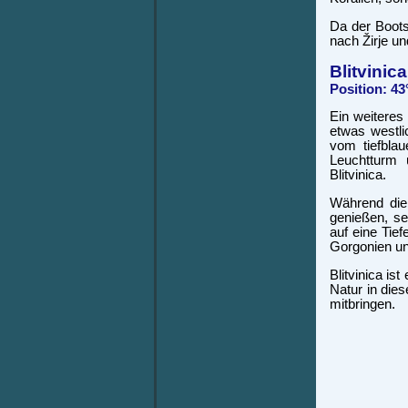
Da der Boots
nach Žirje u
Blitvinica
Position: 43
Ein weiteres
etwas westli
vom tiefbla
Leuchtturm 
Blitvinica.
Während die
genießen, se
auf eine Tie
Gorgonien un
Blitvinica is
Natur in dies
mitbringen.