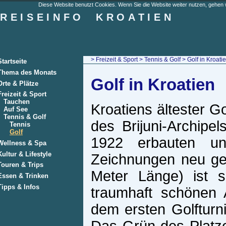
Diese Website benutzt Cookies. Wenn Sie die Website weiter nutzen, gehen w
REISEINFO
KROATIEN
>
Freizeit & Sport
>
Tennis & Golf
> Golf in Kroati
Startseite
Thema des Monats
Golf in Kroatien
Orte & Plätze
Freizeit & Sport
Tauchen
Kroatiens ältester Go
Auf See
Tennis & Golf
des Brijuni-Archipel
Tennis
Golf
1922 erbauten un
Wellness & Spa
Kultur & Lifestyle
Zeichnungen neu ge
Touren & Trips
Meter Länge) ist s
Essen & Trinken
Tipps & Infos
traumhaft schönen 
dem ersten Golfturn