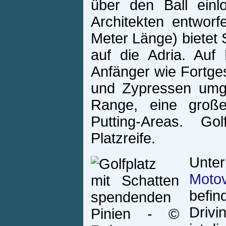
über den Ball einl
Architekten entwor
Meter Länge) bietet 
auf die Adria. Au
Anfänger wie Fortges
und Zypressen umge
Range, eine große
Putting-Areas. Go
Platzreife.
Unte
Moto
befi
Drivi