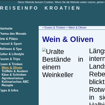
Diese Website benutzt Cookies. Wenn Sie die Website weiter nutzen, gehen w
REISEINFO
KROATIEN
>
Essen & Trinken
> Wein & Oliven
Startseite
Thema des Monats
Wein & Oliven
Orte & Plätze
Freizeit & Sport
Wellness & Spa
Län
Kultur & Lifestyle
inter
Touren & Trips
Essen & Trinken
Land
Wein & Oliven
Trüffeln & Austern
Rebe
Käse & Schinken
Agrotourismus
blic
Kulinarisches ABC
Rezepte
Rotw
Tipps & Infos
in s