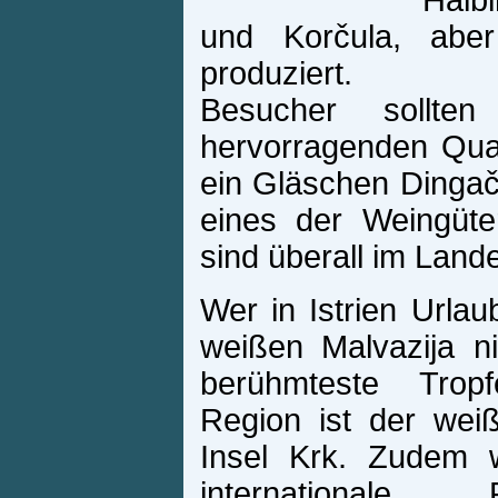
Halb
und Korčula, abe
produziert.
Besucher sollte
hervorragenden Qual
ein Gläschen Dingač
eines der Weingüte
sind überall im Land
Wer in Istrien Url
weißen Malvazija n
berühmteste Trop
Region ist der wei
Insel Krk. Zudem
internationale