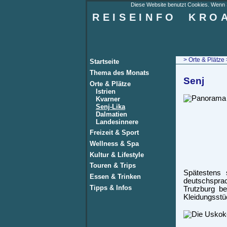
Diese Website benutzt Cookies. Wenn Si
REISEINFO
KRO
>
Orte & Plätze
Startseite
Thema des Monats
Senj
Orte & Plätze
Istrien
Kvarner
Senj-Lika
Dalmatien
Landesinnere
Freizeit & Sport
Wellness & Spa
Kultur & Lifestyle
Touren & Trips
Spätestens 
Essen & Trinken
deutschspra
Tipps & Infos
Trutzburg b
Kleidungsstüc