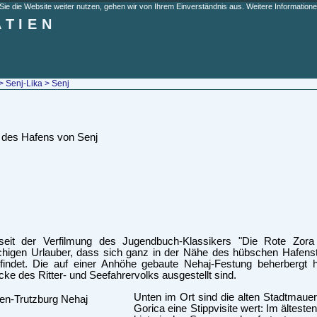
e die Website weiter nutzen, gehen wir von Ihrem Einverständnis aus. Weitere Informationen
ATIEN
>
Senj-Lika
> Senj
seit der Verfilmung des Jugendbuch-Klassikers "Die Rote Zor
chigen Urlauber, dass sich ganz in der Nähe des hübschen Hafens
efindet. Die auf einer Anhöhe gebaute Nehaj-Festung beherberg
ke des Ritter- und Seefahrervolks ausgestellt sind.
Unten im Ort sind die alten Stadtmaue
Gorica eine Stippvisite wert: Im ältest