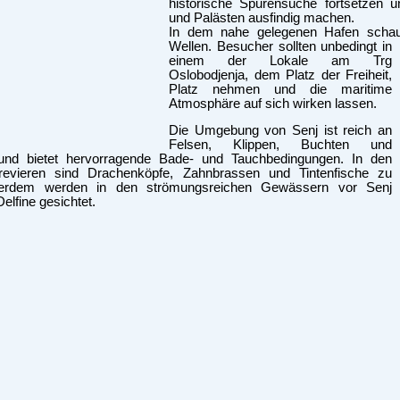
historische Spurensuche fortsetzen
und Palästen ausfindig machen.
In dem nahe gelegenen Hafen scha
Wellen. Besucher sollten unbedingt in
einem der Lokale am Trg
Oslobodjenja, dem Platz der Freiheit,
Platz nehmen und die maritime
Atmosphäre auf sich wirken lassen.
Die Umgebung von Senj ist reich an
Felsen, Klippen, Buchten und
nd bietet hervorragende Bade- und Tauchbedingungen. In den
revieren sind Drachenköpfe, Zahnbrassen und Tintenfische zu
erdem werden in den strömungsreichen Gewässern vor Senj
Delfine gesichtet.