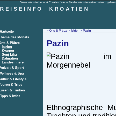
Diese Website benutzt Cookies. Wenn Sie die Website weiter nutzen, gehen w
REISEINFO
KROATIEN
>
Orte & Plätze
>
Istrien
> Pazin
Startseite
Thema des Monats
Pazin
Orte & Plätze
Istrien
Kvarner
Senj-Lika
Dalmatien
Landesinnere
Freizeit & Sport
Wellness & Spa
Kultur & Lifestyle
Touren & Trips
Essen & Trinken
Tipps & Infos
Ethnographische M