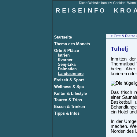
Diese Website benutzt Cookies. Wenn Si
REISEINFO
KRO
>
Orte & Plätze
Startseite
Thema des Monats
Tuhelj
Orte & Plätze
Istrien
Inmitten de
Kvarner
Thermalbad T
Senj-Lika
belegt. Abe
Dalmatien
Landesinnere
kurieren oder
Freizeit & Sport
Wellness & Spa
Das frisch 
Kultur & Lifestyle
einer Saunal
Touren & Trips
Basketball 
Essen & Trinken
Behandlungen
ein Hotel un
Tipps & Infos
In der Umgeb
machen. Weg
Norden des L