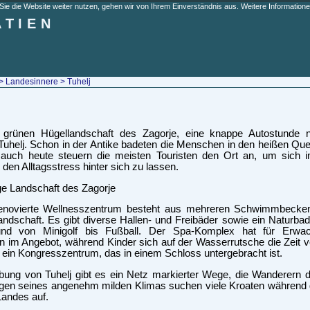
e die Website weiter nutzen, gehen wir von Ihrem Einverständnis aus. Weitere Informationen
ATIEN
>
Landesinnere
> Tuhelj
r grünen Hügellandschaft des Zagorje, eine knappe Autostunde n
uhelj. Schon in der Antike badeten die Menschen in den heißen Quell
r auch heute steuern die meisten Touristen den Ort an, um sic
 den Alltagsstress hinter sich zu lassen.
renovierte Wellnesszentrum besteht aus mehreren Schwimmbecken
andschaft. Es gibt diverse Hallen- und Freibäder sowie ein Naturbad
und von Minigolf bis Fußball. Der Spa-Komplex hat für Erwac
 im Angebot, während Kinder sich auf der Wasserrutsche die Zeit v
d ein Kongresszentrum, das in einem Schloss untergebracht ist.
ung von Tuhelj gibt es ein Netz markierter Wege, die Wanderern 
en seines angenehm milden Klimas suchen viele Kroaten während d
andes auf.