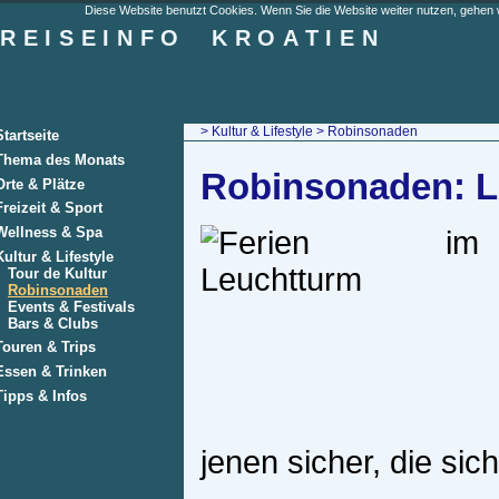
Diese Website benutzt Cookies. Wenn Sie die Website weiter nutzen, gehen w
REISEINFO
KROATIEN
>
Kultur & Lifestyle
> Robinsonaden
Startseite
Thema des Monats
Robinsonaden: L
Orte & Plätze
Freizeit & Sport
Wellness & Spa
Kultur & Lifestyle
Tour de Kultur
Robinsonaden
Events & Festivals
Bars & Clubs
Touren & Trips
Essen & Trinken
Tipps & Infos
jenen sicher, die si