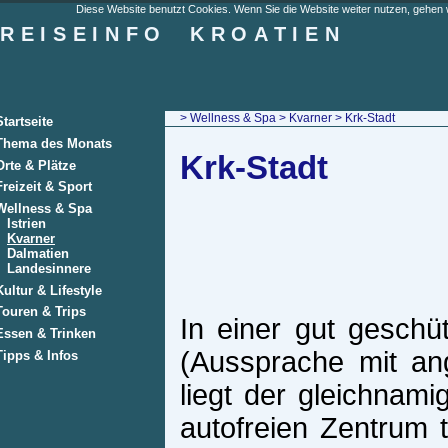
Diese Website benutzt Cookies. Wenn Sie die Website weiter nutzen, gehen w
REISEINFO
KROATIEN
>
Wellness & Spa
>
Kvarner
> Krk-Stadt
Startseite
Thema des Monats
Krk-Stadt
Orte & Plätze
Freizeit & Sport
Wellness & Spa
Istrien
Kvarner
Dalmatien
Landesinnere
Kultur & Lifestyle
Touren & Trips
In einer gut geschü
Essen & Trinken
(Aussprache mit an
Tipps & Infos
liegt der gleichnami
autofreien Zentrum 