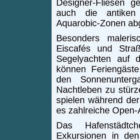
Designer-Fliesen g
auch die antiken 
Aquarobic-Zonen abg
Besonders maleris
Eiscafés und Straß
Segelyachten auf d
können Feriengäst
den Sonnenunterg
Nachtleben zu stürz
spielen während de
es zahlreiche Open-A
Das Hafenstädtch
Exkursionen in den