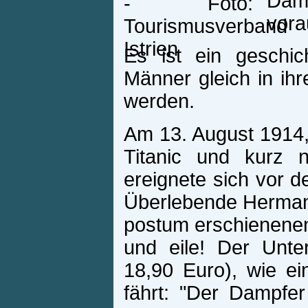
Dam
vora
Es ist ein geschic
Männer gleich in ih
werden.
Am 13. August 1914,
Titanic und kurz 
ereignete sich vor de
Überlebende Hermann 
postum erschienenen
und eile! Der Unte
18,90 Euro), wie ei
fährt: "Der Dampfer