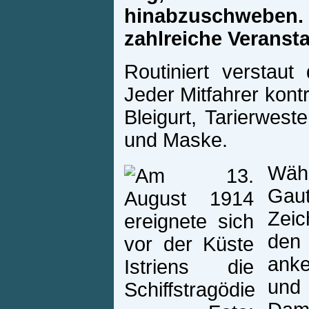
hinabzuschweben
zahlreiche Veranst
Routiniert verstau
Jeder Mitfahrer kontro
Bleigurt, Tarierwest
und Maske.
Wäh
Gau
Zeic
den
anke
und