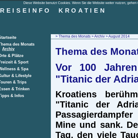
Diese Website benutzt Cookies. Wenn Sie die Website weiter nutzen, gehen w
REISEINFO
KROATIEN
>
Thema des Monats
>
Archiv
> August 2014
Startseite
Thema des Monats
Thema des Monat
Archiv
Orte & Plätze
Freizeit & Sport
Vor 100 Jahren
Wellness & Spa
"Titanic der Adri
Kultur & Lifestyle
Touren & Trips
Essen & Trinken
Kroatiens berüh
Tipps & Infos
"Titanic der Adr
Passagierdampfer 
Mine und sank. Der
Tag, den viele Ta