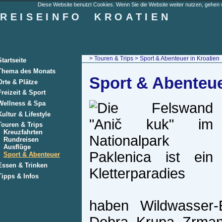
Diese Website benutzt Cookies. Wenn Sie die Website weiter nutzen, gehen w
REISEINFO
KROATIEN
>
Touren & Trips
> Sport & Abenteuer in Kroatien
Startseite
Thema des Monats
Sport & Abenteue
Orte & Plätze
Freizeit & Sport
Wellness & Spa
Kultur & Lifestyle
Touren & Trips
Kreuzfahrten
Rundreisen
Ausflüge
Sport & Abenteuer
Essen & Trinken
Tipps & Infos
haben Wildwasser-