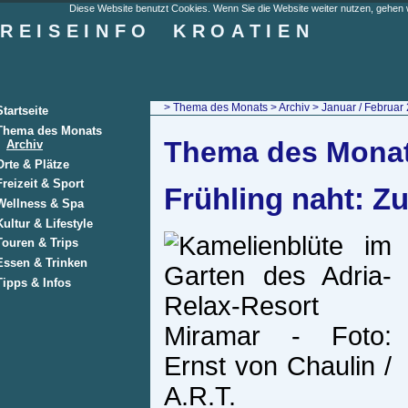
Diese Website benutzt Cookies. Wenn Sie die Website weiter nutzen, gehen w
REISEINFO
KROATIEN
>
Thema des Monats
>
Archiv
> Januar / Februar
Startseite
Thema des Monats
Thema des Monats
Archiv
Orte & Plätze
Freizeit & Sport
Frühling naht: Z
Wellness & Spa
Kultur & Lifestyle
Touren & Trips
Essen & Trinken
Tipps & Infos