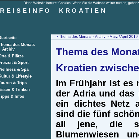
Diese Website benutzt Cookies. Wenn Sie die Website weiter nutzen, gehen w
REISEINFO
KROATIEN
>
Thema des Monats
>
Archiv
> März / April 2019
Startseite
Thema des Monats
Thema des Monats
Archiv
Orte & Plätze
Freizeit & Sport
Kroatien zwisch
Wellness & Spa
Kultur & Lifestyle
Im Frühjahr ist e
Touren & Trips
Essen & Trinken
der Adria und das 
Tipps & Infos
ein dichtes Netz 
sind die fünf schö
all jene, die 
Blumenwiesen und