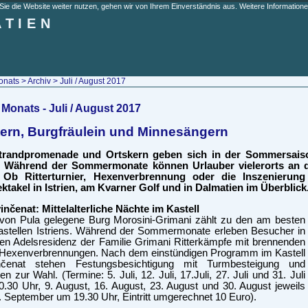
e die Website weiter nutzen, gehen wir von Ihrem Einverständnis aus. Weitere Informationen
ATIEN
onats
>
Archiv
> Juli / August 2017
Monats - Juli / August 2017
tern, Burgfräulein und Minnesängern
trandpromenade und Ortskern geben sich in der Sommersais
n. Während der Sommermonate können Urlauber vielerorts an d
. Ob Ritterturnier, Hexenverbrennung oder die Inszenierung
ktakel in Istrien, am Kvarner Golf und in Dalmatien im Überblick
vinčenat: Mittelalterliche Nächte im Kastell
 von Pula gelegene Burg Morosini-Grimani zählt zu den am besten
astellen Istriens. Während der Sommermonate erleben Besucher in
en Adelsresidenz der Familie Grimani Ritterkämpfe mit brennenden
 Hexenverbrennungen. Nach dem einstündigen Programm im Kastell
nčenat stehen Festungsbesichtigung mit Turmbesteigung und
 zur Wahl. (Termine: 5. Juli, 12. Juli, 17.Juli, 27. Juli und 31. Juli
0.30 Uhr, 9. August, 16. August, 23. August und 30. August jeweils
. September um 19.30 Uhr, Eintritt umgerechnet 10 Euro).