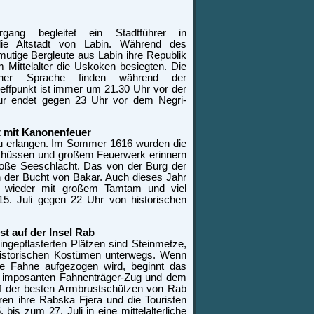
gang begleitet ein Stadtführer in
die Altstadt von Labin. Während des
tige Bergleute aus Labin ihre Republik
 Mittelalter die Uskoken besiegten. Die
cher Sprache finden während der
effpunkt ist immer um 21.30 Uhr vor der
Tour endet gegen 23 Uhr vor dem Negri-
 mit Kanonenfeuer
 zu erlangen. Im Sommer 1616 wurden die
nschüssen und großem Feuerwerk erinnern
oße Seeschlacht. Das von der Burg der
in der Bucht von Bakar. Auch dieses Jahr
r wieder mit großem Tamtam und viel
5. Juli gegen 22 Uhr von historischen
st auf der Insel Rab
ingepflasterten Plätzen sind Steinmetze,
historischen Kostümen unterwegs. Wenn
ie Fahne aufgezogen wird, beginnt das
dem imposanten Fahnenträger-Zug und dem
f der besten Armbrustschützen von Rab
ren ihre Rabska Fjera und die Touristen
is zum 27. Juli in eine mittelalterliche