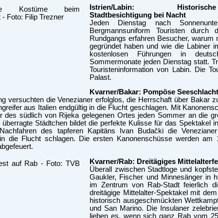
Istrien/Labin: Historische
Stadtbesichtigung bei Nacht
Jeden Dienstag nach Sonnenunter
Bergmannsuniform Touristen durch 
Rundgangs erfahren Besucher, warum mu
gegründet haben und wie die Labiner im
kostenlosen Führungen in deuts
Sommermonate jeden Dienstag statt. Tr
Touristeninformation von Labin. Die 
Palast.
Kvarner/Bakar: Pompöse Seeschlacht
ng versuchten die Venezianer erfolglos, die Herrschaft über Bakar
greifer aus Italien endgültig in die Flucht geschlagen. Mit Kanone
r des südlich von Rijeka gelegenen Ortes jeden Sommer an die gr
überragte Städtchen bildet die perfekte Kulisse für das Spektakel 
Nachfahren des tapferen Kapitäns Ivan Budački die Veneziane
 in die Flucht schlagen. Die ersten Kanonenschüsse werden am 1
abgefeuert.
Kvarner/Rab: Dreitägiges Mittelalterfe
Überall zwischen Stadtloge und kopfste
Gaukler, Fischer und Minnesänger in 
im Zentrum von Rab-Stadt feierlich d
dreitägige Mittelalter-Spektakel mit 
historisch ausgeschmückten Wettkamp
und San Marino. Die Insulaner zelebrie
lieben es, wenn sich ganz Rab vom 25. b