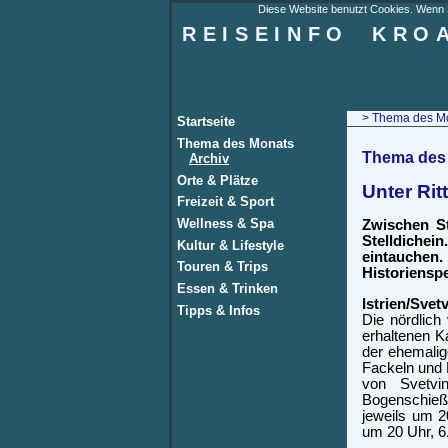
Diese Website benutzt Cookies. Wenn Si
REISEINFO
KRO
>
Thema des M
Startseite
Thema des Monats
Thema des 
Archiv
Orte & Plätze
Unter Rit
Freizeit & Sport
Wellness & Spa
Zwischen S
Stelldichei
Kultur & Lifestyle
eintauchen
Touren & Trips
Historienspe
Essen & Trinken
Istrien/Svet
Tipps & Infos
Die nördlich
erhaltenen K
der ehemalig
Fackeln und
von Svetvi
Bogenschießen
jeweils um 2
um 20 Uhr, 6