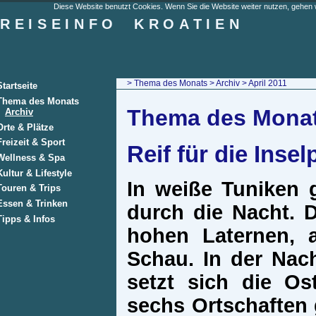
Diese Website benutzt Cookies. Wenn Sie die Website weiter nutzen, gehen w
REISEINFO
KROATIEN
>
Thema des Monats
>
Archiv
> April 2011
Startseite
Thema des Monats
Thema des Monats
Archiv
Orte & Plätze
Freizeit & Sport
Reif für die Inse
Wellness & Spa
Kultur & Lifestyle
In weiße Tuniken g
Touren & Trips
Essen & Trinken
durch die Nacht. 
Tipps & Infos
hohen Laternen, a
Schau. In der Nac
setzt sich die Os
sechs Ortschaften 